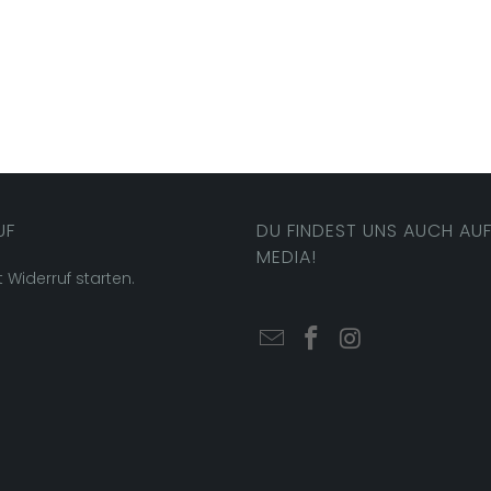
UF
DU FINDEST UNS AUCH AUF
MEDIA!
t Widerruf starten.