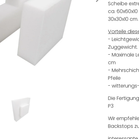
Scheibe extr
ca. 60x60x10
30x30x10 cm.
Vorteile dies
- Leichtgewi
Zuggewicht.
- Maximale L
cm
- Mehrschich
Pfeile
- witterungs
Die Fertigung
P3
Wir empfehle
Backstops z
interessante