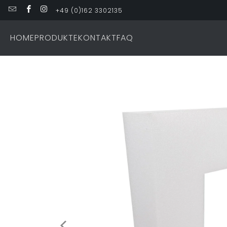
+49 (0)162 3302135
HOME
PRODUKTE
KONTAKT
FAQ